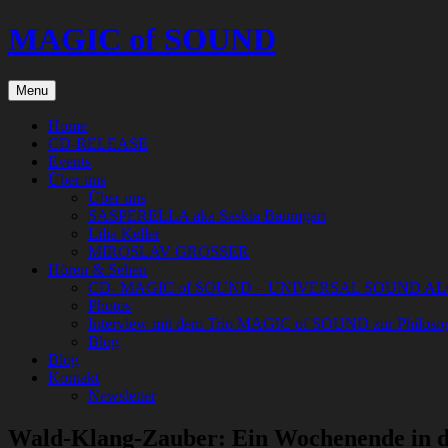
Skip
MAGIC of SOUND
to
content
Menu
Home
CD-RELEASE
Events
Über uns
Über uns
SASPERELLA aka Saskia Baumgart
Lilia Keller
MIROSLAV GROSSER
Hören & Sehen
CD- MAGIC of SOUND – UNIVERSAL SOUND A
Photos
Interview mit dem Trio MAGIC of SOUND zur Philoso
Blog
Blog
Kontakt
Newsletter
Wald-Klang-Zauber: Ein Wochenende in d