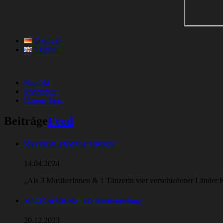
Deutsch
English
Kontakt
Impressum
Datenschutz
Beiträge
Feed
MYSTICAL FEMALE SOUNDS
14.04.2024
„Als 3 MusikerInnen & 1 Tänzerin vier verschiedener Länder:
MAGIC of SOUND – CD-Veröffentlichung
20.12.2023