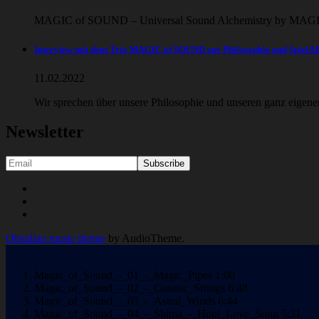
MAGIC of SOUND – Universal Sound Alchemistry by MAGIC
Interview mit dem Trio MAGIC of SOUND zur Philosophie und Spiel
11.02.2022
Wir sprechen über unsere Philosophie und unseren ganz eigene
Newsletter
Social
Youtube
Facebook
Media
Soundcloud
Profiles
Obsidian music theme
by AudioTheme.
Magic_of_Sound_-_01_-_Magic_Pipes
1:00
Magic_of_Sound_-_02_-_Cosmic_Strings
6:48
Magic_of_Sound_-_03_-_Astral_Winds
6:44
Magic_of_Sound_-_04_-_Shima_-_Hopi_Love_Song
5:31