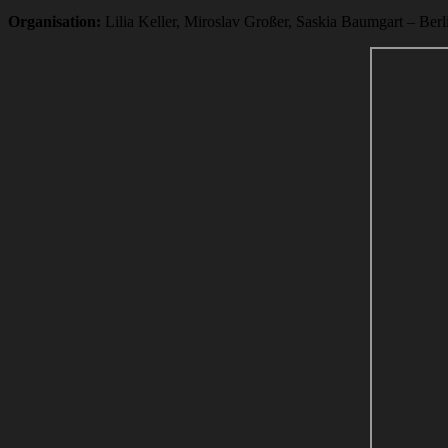
Organisation:
Lilia Keller, Miroslav Großer, Saskia Baumgart – Ber