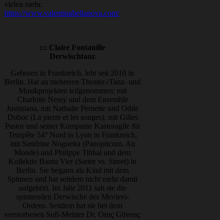
vielen mehr.
https://www.valentinabellanova.com/
::: Claire Fontanille
Derwischtanz
Geboren in Frankreich, lebt seit 2010 in
Berlin. Hat an mehreren Theater-/Tanz- und
Musikprojekten teilgenommen: mit
Charlotte Nessy und dem Ensemble
Justiniana, mit Nathalie Pernette und Odile
Duboc (La pierre et les songes), mit Gilles
Pastor und seiner Kompanie Kastoragile für
Tempête 54° Nord in Lyon in Frankreich,
mit Sandrine Nogueira (Panopticum, Au
Monde) und Philippe Tibbal und dem
Kollektiv Bantu Vier (Sartre vs. Street) in
Berlin. Sie begann als Kind mit dem
Spinnen und hat seitdem nicht mehr damit
aufgehört. Im Jahr 2011 sah sie die
spinnenden Derwische des Mevlevi-
Ordens. Seitdem hat sie bei dem
verstorbenen Sufi-Meister Dr. Oruç Güvenç