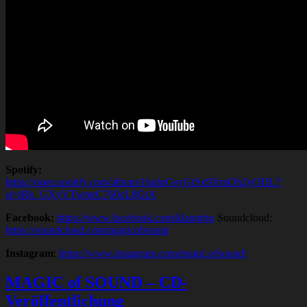
Spotify:
https://open.spotify.com/album/1hqhrGsyGtSx9XmOh2yODL?
si=iRk_GXyVTwmrC760cL8GtA
Facebook:
https://www.facebook.com/klangtrio
Soundcloud:
https://soundcloud.com/magicofsound
Instagram
:
https://www.instagram.com/magic.ofsound/
MAGIC of SOUND – CD-
Veröffentlichung