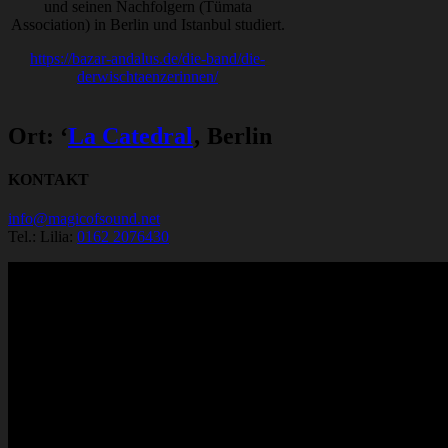
und seinen Nachfolgern (Tümata
Association) in Berlin und Istanbul studiert.
https://bazar-andalus.de/die-band/die-
derwischtaenzerinnen/
Ort: ‘
La Catedral
‚ Berlin
KONTAKT
info@magicofsound.net
Tel.: Lilia:
0162 2076430