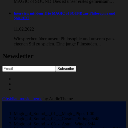
MAGIC of SOUND Dies ist unser erstes gemeinsam…
Interview mit dem Trio MAGIC of SOUND zur Philosophie und
SpielART
11.02.2022
Wir sprechen über unsere Philosophie und unseren ganz
eigenen Stil zu spielen. Eine junge Filmstuden…
Newsletter
Social
Youtube
Facebook
Media
Soundcloud
Profiles
Obsidian music theme
by AudioTheme.
Magic_of_Sound_-_01_-_Magic_Pipes
1:00
Magic_of_Sound_-_02_-_Cosmic_Strings
6:48
Magic_of_Sound_-_03_-_Astral_Winds
6:44