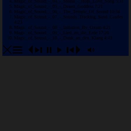
Magic_of_Sound_-_04_-_Shima_-_Hopi_Love_Song
5:31
Magic_of_Sound_-_05_-_Desert_Goddess
7:21
Magic_of_Sound_-_06_-_The_Temple_Of_Sound
10:34
Magic_of_Sound_-_07_-_Sounds_Tracking_Sand_Castles
4:23
Magic_of_Sound_-_08_-_Initiation_By_Oxum
4:21
Magic_of_Sound_-_09_-_Lied_an_die_Erde
17:20
Magic_of_Sound_-_10_-_Dank_an_den_Klang
4:43