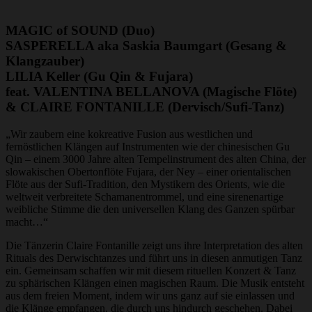
MAGIC of SOUND (Duo)
SASPERELLA aka Saskia Baumgart (Gesang &
Klangzauber)
LILIA Keller (Gu Qin & Fujara)
feat. VALENTINA BELLANOVA (Magische Flöte)
& CLAIRE FONTANILLE (Dervisch/Sufi-Tanz)
„Wir zaubern eine kokreative Fusion aus westlichen und
fernöstlichen Klängen auf Instrumenten wie der chinesischen Gu
Qin – einem 3000 Jahre alten Tempelinstrument des alten China, der
slowakischen Obertonflöte Fujara, der Ney – einer orientalischen
Flöte aus der Sufi-Tradition, den Mystikern des Orients, wie die
weltweit verbreitete Schamanentrommel, und eine sirenenartige
weibliche Stimme die den universellen Klang des Ganzen spürbar
macht…“
Die Tänzerin Claire Fontanille zeigt uns ihre Interpretation des alten
Rituals des Derwischtanzes und führt uns in diesen anmutigen Tanz
ein. Gemeinsam schaffen wir mit diesem rituellen Konzert & Tanz
zu sphärischen Klängen einen magischen Raum. Die Musik entsteht
aus dem freien Moment, indem wir uns ganz auf sie einlassen und
die Klänge empfangen, die durch uns hindurch geschehen. Dabei