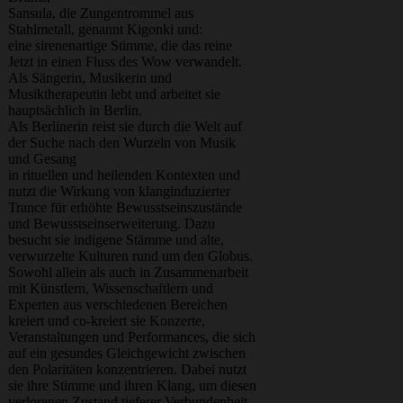
Sansula, die Zungentrommel aus
Stahlmetall, genannt Kigonki und:
eine sirenenartige Stimme, die das reine
Jetzt in einen Fluss des Wow verwandelt.
Als Sängerin, Musikerin und
Musiktherapeutin lebt und arbeitet sie
hauptsächlich in Berlin.
Als Berlinerin reist sie durch die Welt auf
der Suche nach den Wurzeln von Musik
und Gesang
in rituellen und heilenden Kontexten und
nutzt die Wirkung von klanginduzierter
Trance für erhöhte Bewusstseinszustände
und Bewusstseinserweiterung. Dazu
besucht sie indigene Stämme und alte,
verwurzelte Kulturen rund um den Globus.
Sowohl allein als auch in Zusammenarbeit
mit Künstlern, Wissenschaftlern und
Experten aus verschiedenen Bereichen
kreiert und co-kreiert sie Konzerte,
Veranstaltungen und Performances, die sich
auf ein gesundes Gleichgewicht zwischen
den Polaritäten konzentrieren. Dabei nutzt
sie ihre Stimme und ihren Klang, um diesen
verlorenen Zustand tieferer Verbundenheit