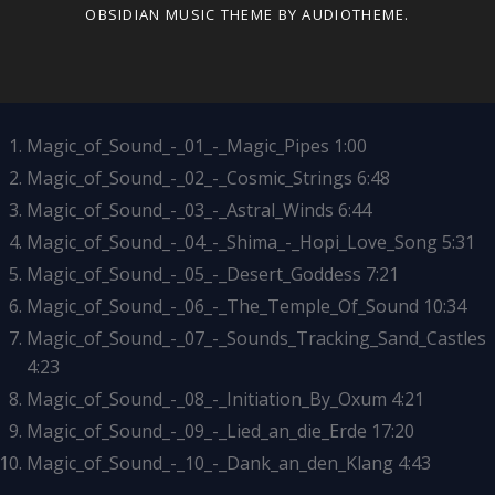
OBSIDIAN MUSIC THEME
BY AUDIOTHEME.
Magic_of_Sound_-_01_-_Magic_Pipes
1:00
Magic_of_Sound_-_02_-_Cosmic_Strings
6:48
Magic_of_Sound_-_03_-_Astral_Winds
6:44
Magic_of_Sound_-_04_-_Shima_-_Hopi_Love_Song
5:31
Magic_of_Sound_-_05_-_Desert_Goddess
7:21
Magic_of_Sound_-_06_-_The_Temple_Of_Sound
10:34
Magic_of_Sound_-_07_-_Sounds_Tracking_Sand_Castles
4:23
Magic_of_Sound_-_08_-_Initiation_By_Oxum
4:21
Magic_of_Sound_-_09_-_Lied_an_die_Erde
17:20
Magic_of_Sound_-_10_-_Dank_an_den_Klang
4:43