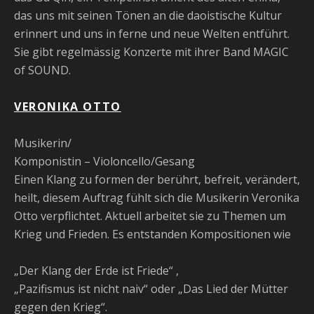
das uns mit seinen Tönen an die daoistische Kultur
erinnert und uns in ferne und neue Welten entführt.
Sie gibt regelmässig Konzerte mit ihrer Band MAGIC
of SOUND.
VERONIKA OTTO
Musikerin/
Komponistin –
Violoncello/Gesang
E
inen Klang zu formen der ber
ü
hrt, befreit, ver
ä
ndert,
heilt, diesem Auftrag f
ü
hlt sich die Musikerin Veronika
Otto verpflichtet. Aktuell arbeitet sie zu Themen um
Krieg und Frieden. Es entstanden Kompositionen wie
„
Der Klang der Erde ist Friede“ ,
„
Pazifismus ist nicht naiv“ oder
„
Das Lied der Mütter
gegen den Krieg“.