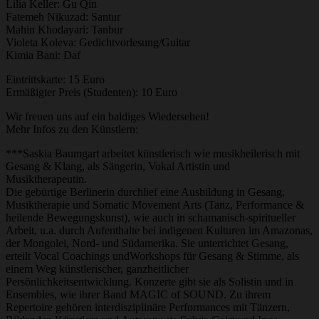
Lilia Keller: Gu Qin
Fatemeh Nikuzad: Santur
Mahin Khodayari: Tanbur
Violeta Koleva: Gedichtvorlesung/Guitar
Kimia Bani: Daf
Eintrittskarte: 15 Euro
Ermäßigter Preis (Studenten): 10 Euro
Wir freuen uns auf ein baldiges Wiedersehen!
Mehr Infos zu den Künstlern:
***Saskia Baumgart arbeitet künstlerisch wie musikheilerisch mit
Gesang & Klang, als Sängerin, Vokal Artistin und
Musiktherapeutin.
Die gebürtige Berlinerin durchlief eine Ausbildung in Gesang,
Musiktherapie und Somatic Movement Arts (Tanz, Performance &
heilende Bewegungskunst), wie auch in schamanisch-spiritueller
Arbeit, u.a. durch Aufenthalte bei indigenen Kulturen im Amazonas,
der Mongolei, Nord- und Südamerika. Sie unterrichtet Gesang,
erteilt Vocal Coachings undWorkshops für Gesang & Stimme, als
einem Weg künstlerischer, ganzheitlicher
Persönlichkeitsentwicklung. Konzerte gibt sie als Solistin und in
Ensembles, wie ihrer Band MAGIC of SOUND. Zu ihrem
Repertoire gehören interdisziplinäre Performances mit Tänzern,