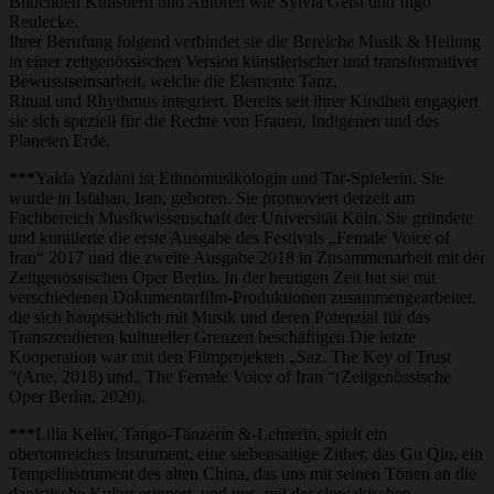
Bildenden Künstlern und Autoren wie Sylvia Geist und Ingo
Reulecke.
Ihrer Berufung folgend verbindet sie die Bereiche Musik & Heilung
in einer zeitgenössischen Version künstlerischer und transformativer
Bewusstseinsarbeit, welche die Elemente Tanz,
Ritual und Rhythmus integriert. Bereits seit ihrer Kindheit engagiert
sie sich speziell für die Rechte von Frauen, Indigenen und des
Planeten Erde.
***Yalda Yazdani ist Ethnomusikologin und Tar-Spielerin. Sie
wurde in Isfahan, Iran, geboren. Sie promoviert derzeit am
Fachbereich Musikwissenschaft der Universität Köln. Sie gründete
und kuratierte die erste Ausgabe des Festivals „Female Voice of
Iran“ 2017 und die zweite Ausgabe 2018 in Zusammenarbeit mit der
Zeitgenössischen Oper Berlin. In der heutigen Zeit hat sie mit
verschiedenen Dokumentarfilm-Produktionen zusammengearbeitet,
die sich hauptsächlich mit Musik und deren Potenzial für das
Transzendieren kultureller Grenzen beschäftigen.Die letzte
Kooperation war mit den Filmprojekten „Saz. The Key of Trust
“(Arte, 2018) und„ The Female Voice of Iran “(Zeitgenössische
Oper Berlin, 2020).
***Lilia Keller, Tango-Tänzerin &-Lehrerin, spielt ein
obertonreiches Instrument, eine siebensaitige Zither, das Gu Qin, ein
Tempelinstrument des alten China, das uns mit seinen Tönen an die
daoistische Kultur erinnert, und uns, mit der slowakischen