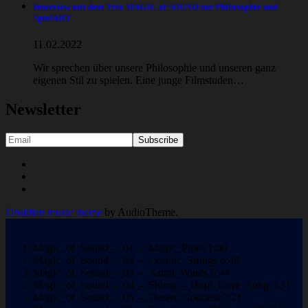
Interview mit dem Trio MAGIC of SOUND zur Philosophie und
SpielART
11.02.2022
Wir sprechen über unsere Philosophie und unseren ganz
eigenen Stil zu spielen. Eine junge Filmstuden…
Newsletter
Social
Youtube
Facebook
Media
Soundcloud
Profiles
Obsidian music theme
by AudioTheme.
Magic_of_Sound_-_01_-_Magic_Pipes
1:00
Magic_of_Sound_-_02_-_Cosmic_Strings
6:48
Magic_of_Sound_-_03_-_Astral_Winds
6:44
Magic_of_Sound_-_04_-_Shima_-_Hopi_Love_Song
5:31
Magic_of_Sound_-_05_-_Desert_Goddess
7:21