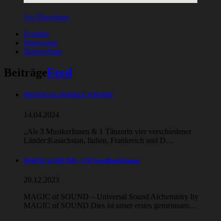
Get Directions
Kontakt
Impressum
Datenschutz
Beiträge
Feed
MYSTICAL FEMALE SOUNDS
14.04.2024
„Als 3 MusikerInnen & 1 Tänzerin vier verschiedener
Länder:Kasachstan, Italien, Frankreich und D…
MAGIC of SOUND – CD-Veröffentlichung
20.12.2023
MAGIC of SOUND – Universal Sound Alchemistry by
MAGIC of SOUND Dies ist unser erstes gemeinsam…