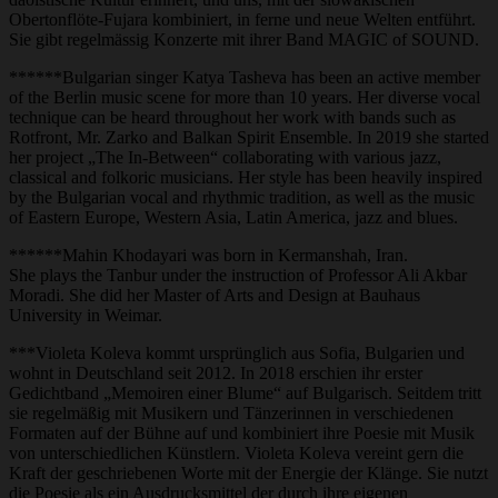
Obertonflöte-Fujara kombiniert, in ferne und neue Welten entführt.
Sie gibt regelmässig Konzerte mit ihrer Band MAGIC of SOUND.
******Bulgarian singer Katya Tasheva has been an active member
of the Berlin music scene for more than 10 years. Her diverse vocal
technique can be heard throughout her work with bands such as
Rotfront, Mr. Zarko and Balkan Spirit Ensemble. In 2019 she started
her project „The In-Between“ collaborating with various jazz,
classical and folkoric musicians. Her style has been heavily inspired
by the Bulgarian vocal and rhythmic tradition, as well as the music
of Eastern Europe, Western Asia, Latin America, jazz and blues.
******Mahin Khodayari was born in Kermanshah, Iran.
She plays the Tanbur under the instruction of Professor Ali Akbar
Moradi. She did her Master of Arts and Design at Bauhaus
University in Weimar.
***Violeta Koleva kommt ursprünglich aus Sofia, Bulgarien und
wohnt in Deutschland seit 2012. In 2018 erschien ihr erster
Gedichtband „Memoiren einer Blume“ auf Bulgarisch. Seitdem tritt
sie regelmäßig mit Musikern und Tänzerinnen in verschiedenen
Formaten auf der Bühne auf und kombiniert ihre Poesie mit Musik
von unterschiedlichen Künstlern. Violeta Koleva vereint gern die
Kraft der geschriebenen Worte mit der Energie der Klänge. Sie nutzt
die Poesie als ein Ausdrucksmittel der durch ihre eigenen