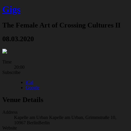
Gigs
The Female Art of Crossing Cultures II
08.03.2020
Gig
Time
20:00
Details
Subscribe
iCal
Google
Venue Details
Address
Kapelle am Urban
Kapelle am Urban, Grimmstraße 10,
10967 Berlin
Berlin
Website