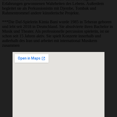
Erfahrungen gewonnenen Wahrheiten des Lebens. Außerdem
begleitet sie als Perkussionistin mit Djembe, Tombak und
Rahmentrommel andere künstlerische Projekte.
***Die Daf-Spielerin Kimia Bani wurde 1985 in Teheran geboren
und lebt seit 2018 in Deutschland. Sie absolvierte ihren Bachelor in
Musik und Theater. Als professionelle percussion spielerin, ist sie
schon seit 15 Jahren aktiv. Sie spielt Konzerte innerhalb und
außerhalb des Iran und arbeitet mit international Musikern
zusammen