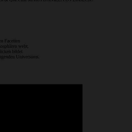
en Facetten
mosphären webt,
ücken bildet
ingenden Universums.