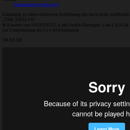
drinkanddrawberlin.com
Einladung zu einer exklusiven Aufführung des noch nicht veröffentl
„THE TWELVE“
& Konzert von SASPERELLA aka Saskia Baumgart, Gast LILIA 
zur Unterstützung der Le Ciel Foundation
TRAILER