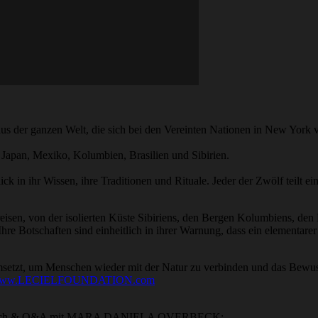
aus der ganzen Welt, die sich bei den Vereinten Nationen in New York 
Japan, Mexiko, Kolumbien, Brasilien und Sibirien.
lick in ihr Wissen, ihre Traditionen und Rituale. Jeder der Zwölf teilt
 reisen, von der isolierten Küste Sibiriens, den Bergen Kolumbiens, 
Ihre Botschaften sind einheitlich in ihrer Warnung, dass ein elementa
 umsetzt, um Menschen wieder mit der Natur zu verbinden und das Bewu
ww.LECIELFOUNDATION.com
m Gespräch & Q&A mit MARA DANIELA OVERBECK: