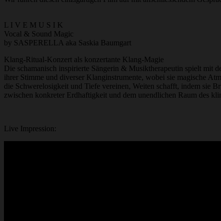
L I V E M U S I K
Vocal & Sound Magic
by SASPERELLA aka Saskia Baumgart
Klang-Ritual-Konzert als konzertante Klang-Magie
Die schamanisch inspirierte Sängerin & Musiktherapeutin spielt mit d
ihrer Stimme und diverser Klanginstrumente, wobei sie magische At
die Schwerelosigkeit und Tiefe vereinen, Weiten schafft, indem sie Br
zwischen konkreter Erdhaftigkeit und dem unendlichen Raum des kl
Live Impression: