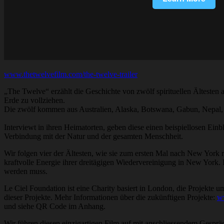
www.thetwelvefilm.com/the-twelve-trailer
„The Twelve“ erzählt die Geschichte von zwölf spirituellen Ältesten 
Erde zu vollziehen.
Die zwölf kommen aus Australien, Alaska, Botswana, Gabun, Nepal, 
Interviewt in ihren Heimatorten, geben diese einen beispiellosen Einb
Verbindung mit der Natur und der gesamten Menschheit.
Wir folgen vier der Ältesten, wie sie zum ersten Mal nach New York
kraftvolle Energie ihrer dreitägigen Wiedervereinigung in New York. 
werden muss.
Le Ciel Foundation ist eine Charity basiert in London, die Projekte
dieser Projekte. Mehr Informationen über die zukünftigen Projekte:
w
und siehe QR Code im Anhang.
Wir führen diesen einzigartigen Film auf mit anschliessende