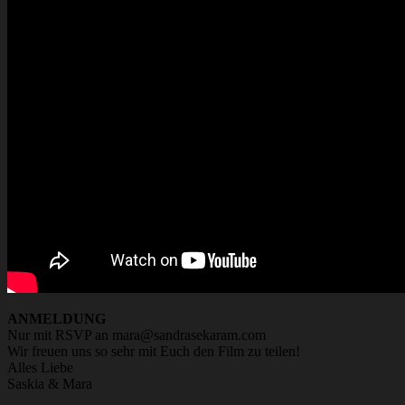
ANMELDUNG
Nur mit RSVP an mara@sandrasekaram.com
Wir freuen uns so sehr mit Euch den Film zu teilen!
Alles Liebe
Saskia & Mara