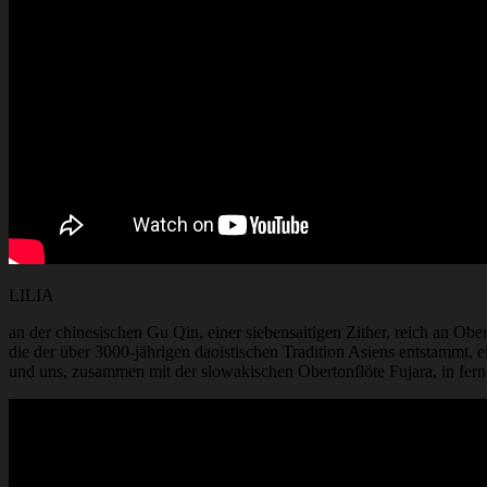
LILIA
an der chinesischen Gu Qin, einer siebensaitigen Zither, reich an Obe
die der über 3000-jährigen daoistischen Tradition Asiens entstammt, 
und uns, zusammen mit der slowakischen Obertonflöte Fujara, in fer