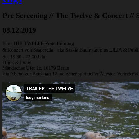
Pre Screening // The Twelve & Concert // 
08.12.2019
Film THE TWELFE Voraufführung
& Konzert von Sasperella aka Saskia Baumgart plus LILIA & Publi
So. 19:30 - 22:00 Uhr
Drink & Draw
Märkisches Ufer 1z, 10179 Berlin
Ein Abend zur Botschaft 12 indigener spiritueller Ältester, Vertreter 