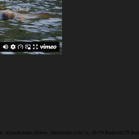
 - Künstlerkahn Helene, Märkisches Ufer 1z, 10179 Berlin
10179
Berl