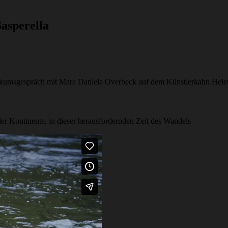
Sasperella
kumsgespräch mit Mara Daniela Overbeck auf dem Künstlerkahn Hele
aller Kontinente, in dieser herausfordernden Zeit des Wandels