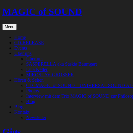
Skip
MAGIC of SOUND
to
content
Menu
Home
CD-RELEASE
Events
Über uns
Über uns
SASPERELLA aka Saskia Baumgart
Lilia Keller
MIROSLAV GROSSER
Hören & Sehen
CD- MAGIC of SOUND – UNIVERSAL SOUND A
Photos
Interview mit dem Trio MAGIC of SOUND zur Philoso
Blog
Blog
Kontakt
Newsletter
Gigs