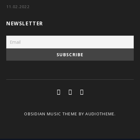
11.02.2022
NEWSLETTER
Social Media Profiles
Youtube
Facebook
Soundcloud
OBSIDIAN MUSIC THEME
BY AUDIOTHEME.