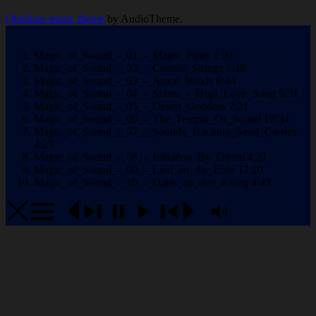
Profiles
Obsidian music theme
by AudioTheme.
Magic_of_Sound_-_01_-_Magic_Pipes
1:00
Magic_of_Sound_-_02_-_Cosmic_Strings
6:48
Magic_of_Sound_-_03_-_Astral_Winds
6:44
Magic_of_Sound_-_04_-_Shima_-_Hopi_Love_Song
5:31
Magic_of_Sound_-_05_-_Desert_Goddess
7:21
Magic_of_Sound_-_06_-_The_Temple_Of_Sound
10:34
Magic_of_Sound_-_07_-_Sounds_Tracking_Sand_Castles
4:23
Magic_of_Sound_-_08_-_Initiation_By_Oxum
4:21
Magic_of_Sound_-_09_-_Lied_an_die_Erde
17:20
Magic_of_Sound_-_10_-_Dank_an_den_Klang
4:43