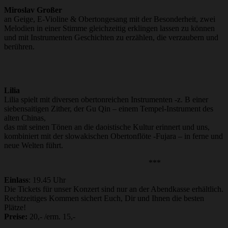
Miroslav Großer
an Geige, E-Violine & Obertongesang mit der Besonderheit, zwei
Melodien in einer Stimme gleichzeitig erklingen lassen zu können
und mit Instrumenten Geschichten zu erzählen, die verzaubern und
berühren.
Lilia
Lilia spielt mit diversen obertonreichen Instrumenten -z. B einer
siebensaitigen Zither, der Gu Qin – einem Tempel-Instrument des
alten Chinas,
das mit seinen Tönen an die daoistische Kultur erinnert und uns,
kombiniert mit der slowakischen Obertonflöte -Fujara – in ferne und
neue Welten führt.
***
Einlass
: 19.45 Uhr
Die Tickets für unser Konzert sind nur an der Abendkasse erhältlich.
Rechtzeitiges Kommen sichert Euch, Dir und Ihnen die besten
Plätze!
Preise:
20,- /erm. 15,-