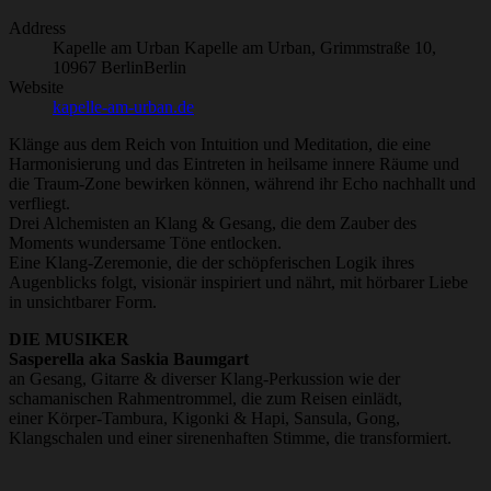
Address
Kapelle am Urban
Kapelle am Urban, Grimmstraße 10,
10967 Berlin
Berlin
Website
kapelle-am-urban.de
Klänge aus dem Reich von Intuition und Meditation, die eine
Harmonisierung und das Eintreten in heilsame innere Räume und
die Traum-Zone bewirken können, während ihr Echo nachhallt und
verfliegt.
Drei Alchemisten an Klang & Gesang, die dem Zauber des
Moments wundersame Töne entlocken.
Eine Klang-Zeremonie, die der schöpferischen Logik ihres
Augenblicks folgt, visionär inspiriert und nährt, mit hörbarer Liebe
in unsichtbarer Form.
DIE MUSIKER
Sasperella aka Saskia Baumgart
an Gesang, Gitarre & diverser Klang-Perkussion wie der
schamanischen Rahmentrommel, die zum Reisen einlädt,
einer Körper-Tambura, Kigonki & Hapi, Sansula, Gong,
Klangschalen und einer sirenenhaften Stimme, die transformiert.