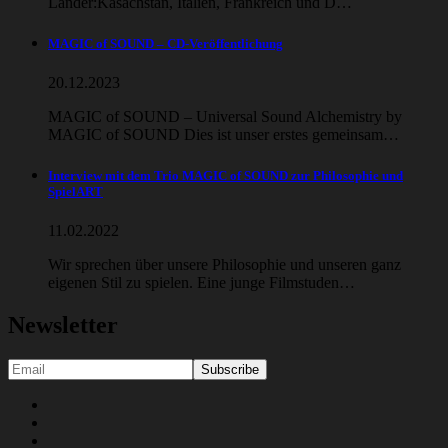
Länder:Kasachstan, Italien, Frankreich und D…
MAGIC of SOUND – CD-Veröffentlichung
20.12.2023
MAGIC of SOUND – Universal Sound Alchemistry by
MAGIC of SOUND Dies ist unser erstes gemeinsam…
Interview mit dem Trio MAGIC of SOUND zur Philosophie und
SpielART
11.02.2022
Wir sprechen über unsere Philosophie und unseren ganz
eigenen Stil zu spielen. Eine junge Filmstuden…
Newsletter
Social
Youtube
Facebook
Media
Soundcloud