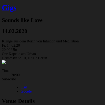
Gigs
Sounds like Love
14.02.2020
Klänge aus dem Reich von Intuition und Meditation
Fr. 14.02.20
20.00 Uhr
Ort: Kapelle am Urban
Grimmstraße 10, 10967 Berlin
Gig
Time
20:00
Details
Subscribe
iCal
Google
Venue Details