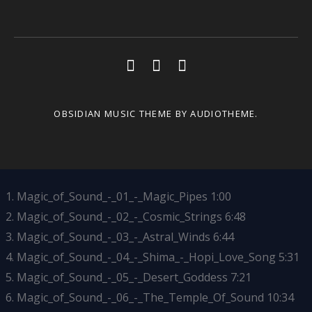
Social Media Profiles
Youtube
Facebook
Soundcloud
OBSIDIAN MUSIC THEME
BY AUDIOTHEME.
Magic_of_Sound_-_01_-_Magic_Pipes
1:00
Magic_of_Sound_-_02_-_Cosmic_Strings
6:48
Magic_of_Sound_-_03_-_Astral_Winds
6:44
Magic_of_Sound_-_04_-_Shima_-_Hopi_Love_Song
5:31
Magic_of_Sound_-_05_-_Desert_Goddess
7:21
Magic_of_Sound_-_06_-_The_Temple_Of_Sound
10:34