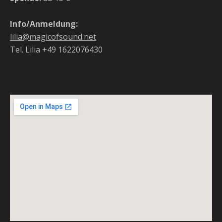
Info/Anmeldung:
lilia@magicofsound.net
Tel. Lilia +49 1622076430