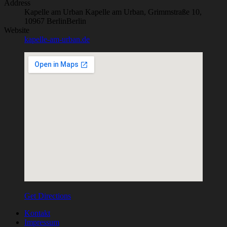
Address
Kapelle am Urban
Kapelle am Urban, Grimmstraße 10,
10967 Berlin
Berlin
Website
kapelle-am-urban.de
Get Directions
Kontakt
Impressum