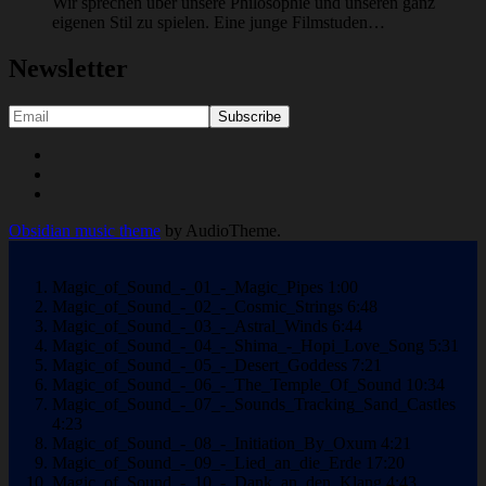
Wir sprechen über unsere Philosophie und unseren ganz
eigenen Stil zu spielen. Eine junge Filmstuden…
Newsletter
Social
Youtube
Facebook
Media
Soundcloud
Profiles
Obsidian music theme
by AudioTheme.
Magic_of_Sound_-_01_-_Magic_Pipes
1:00
Magic_of_Sound_-_02_-_Cosmic_Strings
6:48
Magic_of_Sound_-_03_-_Astral_Winds
6:44
Magic_of_Sound_-_04_-_Shima_-_Hopi_Love_Song
5:31
Magic_of_Sound_-_05_-_Desert_Goddess
7:21
Magic_of_Sound_-_06_-_The_Temple_Of_Sound
10:34
Magic_of_Sound_-_07_-_Sounds_Tracking_Sand_Castles
4:23
Magic_of_Sound_-_08_-_Initiation_By_Oxum
4:21
Magic_of_Sound_-_09_-_Lied_an_die_Erde
17:20
Magic_of_Sound_-_10_-_Dank_an_den_Klang
4:43