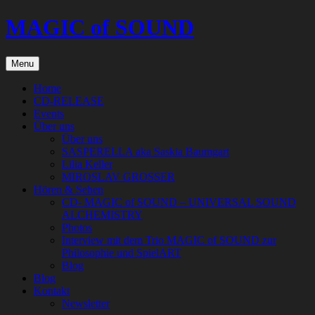
Skip
MAGIC of SOUND
to
content
Menu
Home
CD-RELEASE
Events
Über uns
Über uns
SASPERELLA aka Saskia Baumgart
Lilia Keller
MIROSLAV GROSSER
Hören & Sehen
CD- MAGIC of SOUND – UNIVERSAL SOUND
ALCHEMISTRY
Photos
Interview mit dem Trio MAGIC of SOUND zur
Philosophie und SpielART
Blog
Blog
Kontakt
Newsletter